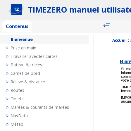
TIMEZERO manuel utilisat
Contenus
Bienvenue
Accueil :
Prise en main
Travailler avec les cartes
Bien
Bateau & traces
Si vo
Carnet de bord
infor
comme
votre 
Relevé & distance
TIME
Routes
techno
IMPOR
Objets
aucun 
Marées & courants de marées
NavData
Météo